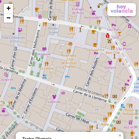
+
−
×
Teatro Olympia