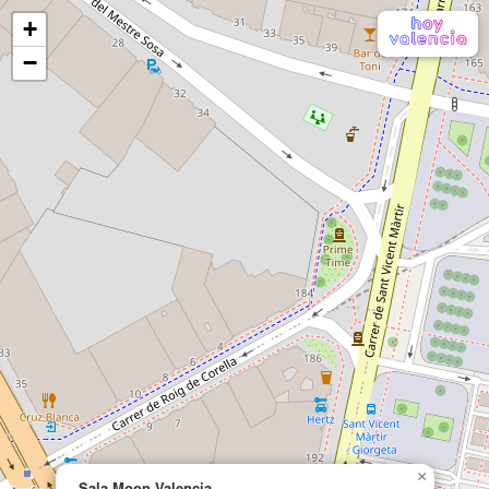
+
−
×
Sala Moon Valencia