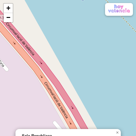
+
−
×
Sala Repvblicca