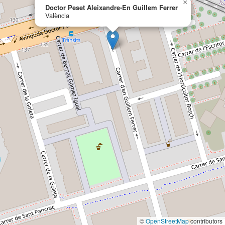
×
Doctor Peset Aleixandre-En Guillem Ferrer
València
©
OpenStreetMap
contributors