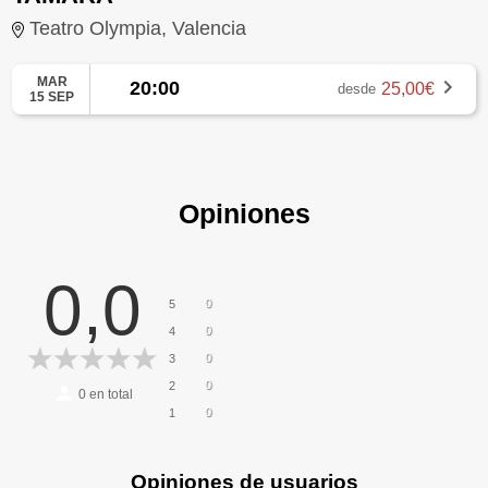
Teatro Olympia, Valencia
MAR
20:00
25,00€
desde
15 SEP
Opiniones
0,0
0
5
0
4
0
3
0
2
0
en total
0
1
Opiniones de usuarios