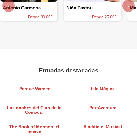
‹
›
Antonio Carmona
Niña Pastori
Mar
Desde 30.00€
Desde 25.00€
Entradas destacadas
Parque Warner
Isla Mágica
Las noches del Club de la
PortAventura
Comedia
The Book of Mormon, el
Aladdin el Musical
musical