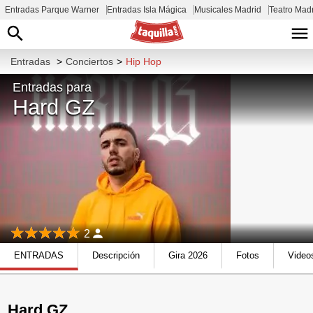
Entradas Parque Warner
Entradas Isla Mágica
Musicales Madrid
Teatro Mad
Entradas
>
Conciertos
>
Hip Hop
Entradas para
Hard GZ
2
ENTRADAS
Descripción
Gira 2026
Fotos
Video
Hard GZ