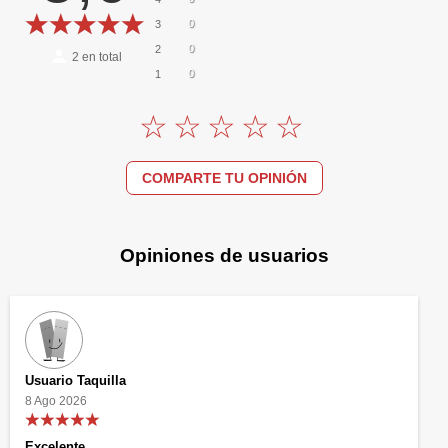
0
3
0
2
2
en total
0
1
COMPARTE TU OPINIÓN
Opiniones de usuarios
Usuario Taquilla
8 Ago 2026
Excelente